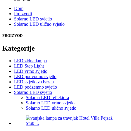
Dom
Proizvodi
Solarno LED svjetlo
Solarno LED ulično svjetlo
PROIZVOD
Kategorije
LED zidna lampa
LED Step Light
LED vrtno svjetlo
LED podvodno svjetlo
LED svjetlo za bazen
LED podzemno svjetlo
Solarno LED svjetlo
Solarna LED reflektora
Solarno LED vrtno svjetlo
Solarno LED ulično svjetlo