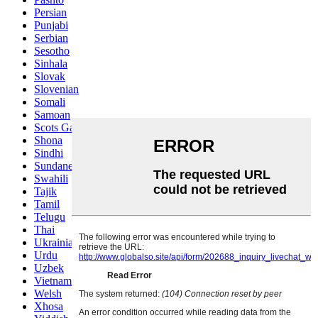
Persian
Punjabi
Serbian
Sesotho
Sinhala
Slovak
Slovenian
Somali
Samoan
Scots Gaelic
Shona
Sindhi
Sundanese
Swahili
Tajik
Tamil
Telugu
Thai
Ukrainian
Urdu
Uzbek
Vietnamese
Welsh
Xhosa